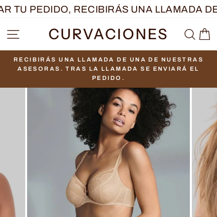
Ir
 TU PEDIDO, RECIBIRÁS UNA LLAMADA DE
directamente
CURVACIONES
NAVEGACIÓN
BUS
C
al
contenido
RECIBIRÁS UNA LLAMADA DE UNA DE NUESTRAS
diapositivas
ASESORAS. TRAS LA LLAMADA SE ENVIARÁ EL
pausa
PEDIDO.