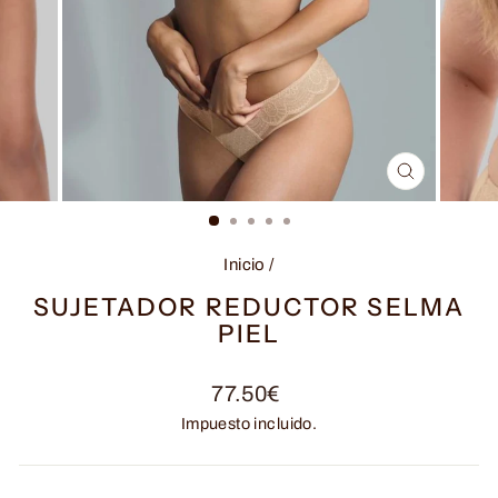
CERRAR
(ESC)
Inicio
/
SUJETADOR REDUCTOR SELMA
PIEL
Precio
77.50€
habitual
Impuesto incluido.