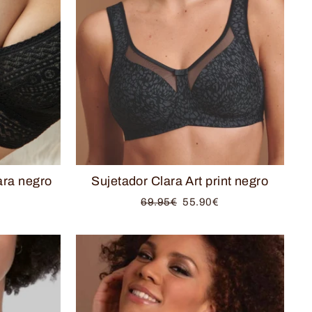
ara negro
Sujetador Clara Art print negro
Precio
Precio
69.95€
55.90€
habitual
de
oferta