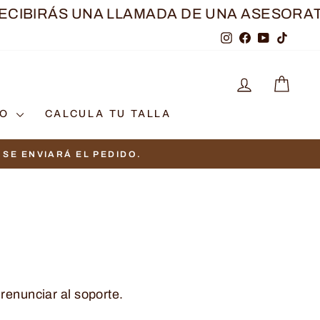
A LLAMADA DE UNA ASESORA
TRAS REALIZA
Instagram
Facebook
YouTube
TikTo
INGRESAR
CAR
TO
CALCULA TU TALLA
S
 renunciar al soporte.