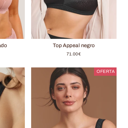
ado
Top Appeal negro
71.00€
OFERTA