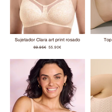
Sujetador Clara art print rosado
Top
Precio
Precio
69.95€
55.90€
habitual
de
oferta