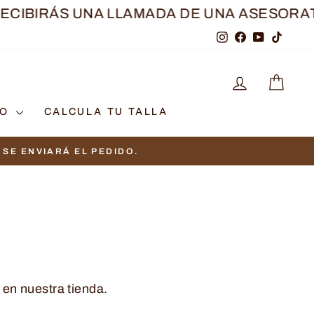
RÁS UNA LLAMADA DE UNA ASESORA
TRAS RE
Instagram
Facebook
YouTube
TikTo
INGRESAR
CAR
TO
CALCULA TU TALLA
SE ENVIARÁ EL PEDIDO.
o en nuestra tienda.