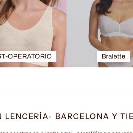
ST-OPERATORIO
Bralette
N LENCERÍA- BARCELONA Y TI