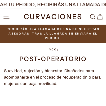
Ir
 TU PEDIDO, RECIBIRÁS UNA LLAMADA DE 
directamente
CURVACIONES
NAVEGACIÓN
BUS
C
al
contenido
RECIBIRÁS UNA LLAMADA DE UNA DE NUESTRAS
diapositivas
ASESORAS. TRAS LA LLAMADA SE ENVIARÁ EL
pausa
PEDIDO.
Inicio
/
POST-OPERATORIO
Suavidad, sujeción y bienestar. Diseñados para
acompañarte en el proceso de recuperación o para
mujeres con baja movilidad.