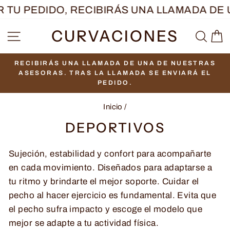
Ir
 PEDIDO, RECIBIRÁS UNA LLAMADA DE UN
directamente
CURVACIONES
NAVEGACIÓN
BUS
C
al
contenido
RECIBIRÁS UNA LLAMADA DE UNA DE NUESTRAS
diapositivas
ASESORAS. TRAS LA LLAMADA SE ENVIARÁ EL
pausa
PEDIDO.
Inicio
/
DEPORTIVOS
Sujeción, estabilidad y confort para acompañarte
en cada movimiento. Diseñados para adaptarse a
tu ritmo y brindarte el mejor soporte. Cuidar el
pecho al hacer ejercicio es fundamental. Evita que
el pecho sufra impacto y escoge el modelo que
mejor se adapte a tu actividad física.