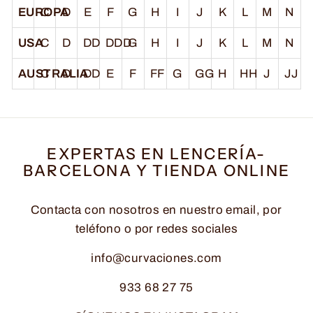
EUROPA
C
D
E
F
G
H
I
J
K
L
M
N
USA
C
D
DD
DDD
G
H
I
J
K
L
M
N
AUSTRALIA
C
D
DD
E
F
FF
G
GG
H
HH
J
JJ
EXPERTAS EN LENCERÍA-
BARCELONA Y TIENDA ONLINE
Contacta con nosotros en nuestro email, por
teléfono o por redes sociales
info@curvaciones.com
933 68 27 75