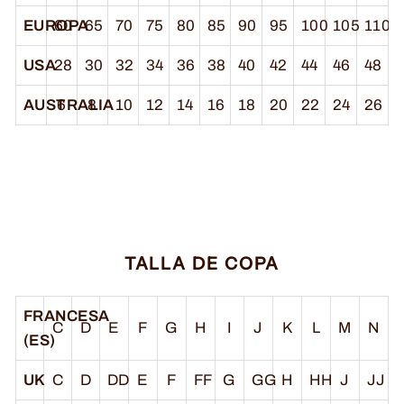
EUROPA
60
65
70
75
80
85
90
95
100
105
110
USA
28
30
32
34
36
38
40
42
44
46
48
AUSTRALIA
6
8
10
12
14
16
18
20
22
24
26
TALLA DE COPA
FRANCESA
C
D
E
F
G
H
I
J
K
L
M
N
(ES)
UK
C
D
DD
E
F
FF
G
GG
H
HH
J
JJ