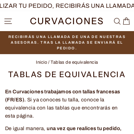
Ir
IZAR TU PEDIDO, RECIBIRÁS UNA LLAMAD
directamente
CURVACIONES
NAVEGACIÓN
BUS
C
al
contenido
RECIBIRÁS UNA LLAMADA DE UNA DE NUESTRAS
diapositivas
ASESORAS. TRAS LA LLAMADA SE ENVIARÁ EL
pausa
PEDIDO.
Inicio
/
Tablas de equivalencia
TABLAS DE EQUIVALENCIA
En Curvaciones trabajamos con tallas francesas
(FR/ES).
Si ya conoces tu talla, conoce la
equivalencia con las tablas que encontrarás en
esta página.
De igual manera,
una vez que realices tu pedido,