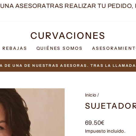
 ASESORA
TRAS REALIZAR TU PEDIDO, RECI
CURVACIONES
REBAJAS
QUIÉNES SOMOS
ASESORAMIEN
A DE UNA DE NUESTRAS ASESORAS. TRAS LA LLAMADA 
diapositivas
pausa
Inicio
/
SUJETADOR
Precio
69.50€
habitual
Impuesto incluido.