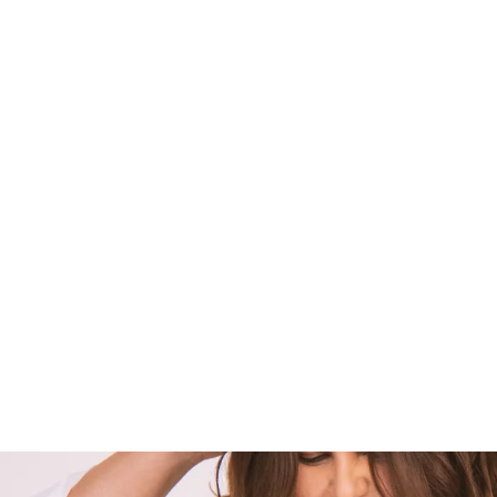
Sujetador Reb Essential negro
69.50€