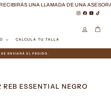
BIRÁS UNA LLAMADA DE UNA ASESORA
TRAS
Instagram
Facebook
YouTube
TikTo
INGRESAR
CAR
TO
CALCULA TU TALLA
SE ENVIARÁ EL PEDIDO.
 REB ESSENTIAL NEGRO