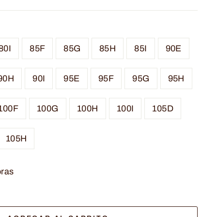
80I
85F
85G
85H
85I
90E
90H
90I
95E
95F
95G
95H
100F
100G
100H
100I
105D
105H
oras