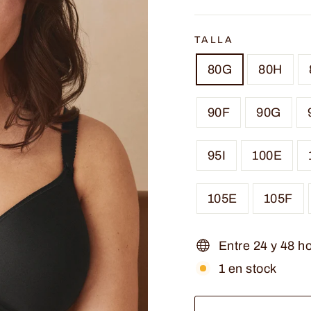
TALLA
80G
80H
90F
90G
95I
100E
105E
105F
Entre 24 y 48 h
1 en stock