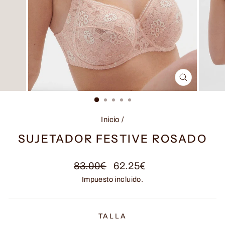
CERRAR
(ESC)
Inicio
/
SUJETADOR FESTIVE ROSADO
Precio
Precio
83.00€
62.25€
habitual
de
Impuesto incluido.
oferta
TALLA