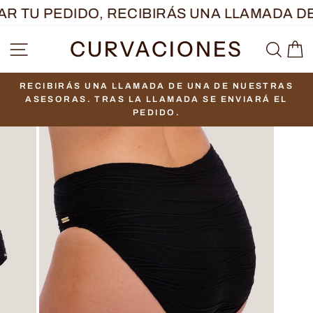
Ir
R TU PEDIDO, RECIBIRÁS UNA LLAMADA DE
directamente
CURVACIONES
NAVEGACIÓN
BUS
C
al
contenido
RECIBIRÁS UNA LLAMADA DE UNA DE NUESTRAS
diapositivas
ASESORAS. TRAS LA LLAMADA SE ENVIARÁ EL
pausa
PEDIDO.