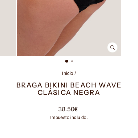
CERRAR
(ESC)
Inicio
/
BRAGA BIKINI BEACH WAVE
CLÁSICA NEGRA
Precio
38.50€
habitual
Impuesto incluido.