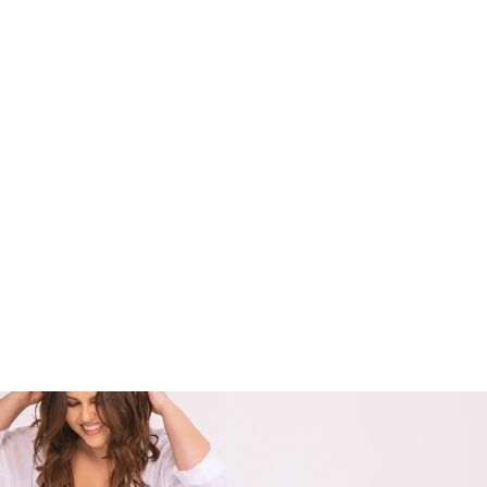
Braga Bikini Beach Wave
clásica negra
38.50€