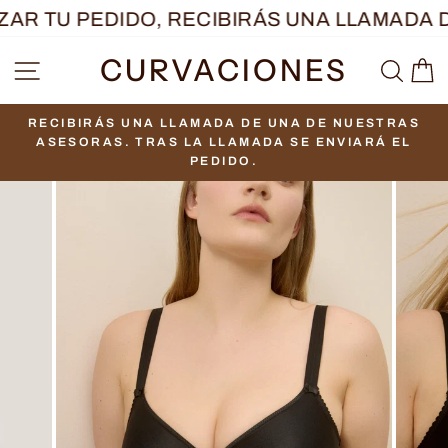
Ir
AR TU PEDIDO, RECIBIRÁS UNA LLAMADA D
directamente
CURVACIONES
NAVEGACIÓN
BUS
C
al
contenido
RECIBIRÁS UNA LLAMADA DE UNA DE NUESTRAS
diapositivas
ASESORAS. TRAS LA LLAMADA SE ENVIARÁ EL
pausa
PEDIDO.