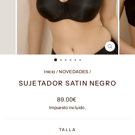
CERRAR
(ESC)
Inicio
/
NOVEDADES
/
SUJETADOR SATIN NEGRO
Precio
89.00€
habitual
Impuesto incluido.
TALLA