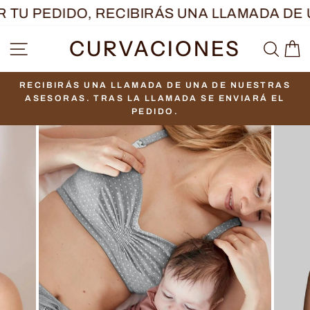
Ir
TU PEDIDO, RECIBIRÁS UNA LLAMADA DE U
directamente
CURVACIONES
NAVEGACIÓN
BUS
C
al
contenido
RECIBIRÁS UNA LLAMADA DE UNA DE NUESTRAS
diapositivas
ASESORAS. TRAS LA LLAMADA SE ENVIARÁ EL
pausa
PEDIDO.