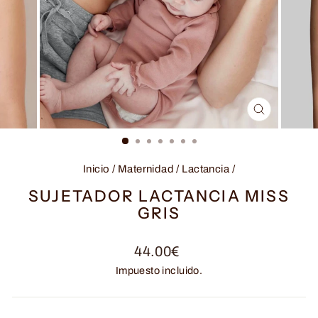
CERRAR
(ESC)
Inicio
/
Maternidad / Lactancia
/
SUJETADOR LACTANCIA MISS
GRIS
Precio
44.00€
habitual
Impuesto incluido.