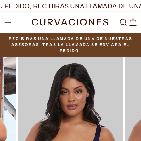
Ir
 PEDIDO, RECIBIRÁS UNA LLAMADA DE UNA
directamente
CURVACIONES
NAVEGACIÓN
BUS
C
al
contenido
RECIBIRÁS UNA LLAMADA DE UNA DE NUESTRAS
diapositivas
ASESORAS. TRAS LA LLAMADA SE ENVIARÁ EL
pausa
PEDIDO.