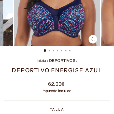
CERRAR
(ESC)
Inicio
/
DEPORTIVOS
/
DEPORTIVO ENERGISE AZUL
Precio
62.00€
habitual
Impuesto incluido.
TALLA