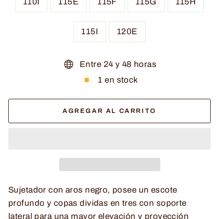
110I
115E
115F
115G
115H
115I
120E
Entre 24 y 48 horas
1 en stock
AGREGAR AL CARRITO
Sujetador con aros negro, posee un escote
profundo y copas dividas en tres con soporte
lateral para una mayor elevación y proyección