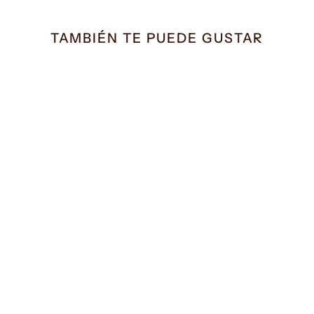
TAMBIÉN TE PUEDE GUSTAR
Sujetador Matil negro
69.20€