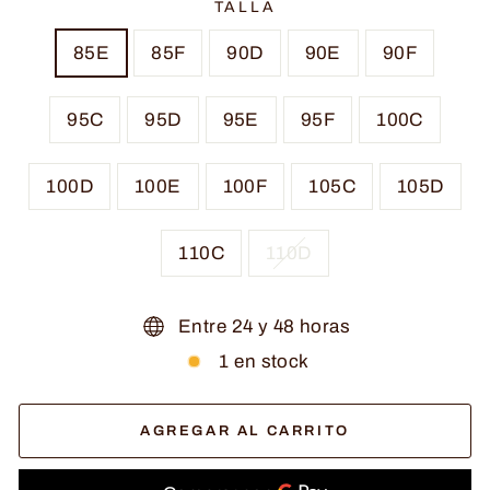
TALLA
85E
85F
90D
90E
90F
95C
95D
95E
95F
100C
100D
100E
100F
105C
105D
110C
110D
Entre 24 y 48 horas
1 en stock
AGREGAR AL CARRITO