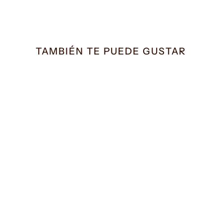
TAMBIÉN TE PUEDE GUSTAR
Deportivo Panalp negro
sin aros
77.50€