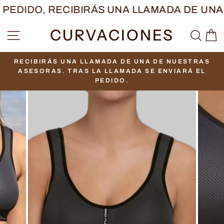
Ir
PEDIDO, RECIBIRÁS UNA LLAMADA DE UNA 
directamente
CURVACIONES
NAVEGACIÓN
BUS
C
al
contenido
RECIBIRÁS UNA LLAMADA DE UNA DE NUESTRAS
diapositivas
ASESORAS. TRAS LA LLAMADA SE ENVIARÁ EL
pausa
PEDIDO.