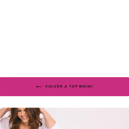
Top Bikini Porto indigo
61.40€
VOLVER A TOP BIKINI