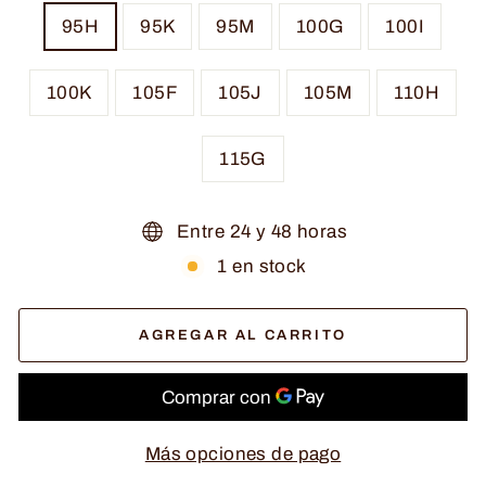
95H
95K
95M
100G
100I
100K
105F
105J
105M
110H
115G
Entre 24 y 48 horas
1 en stock
AGREGAR AL CARRITO
Más opciones de pago