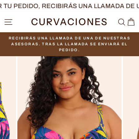
Ir
TU PEDIDO, RECIBIRÁS UNA LLAMADA DE 
directamente
CURVACIONES
NAVEGACIÓN
BUS
C
al
contenido
RECIBIRÁS UNA LLAMADA DE UNA DE NUESTRAS
diapositivas
ASESORAS. TRAS LA LLAMADA SE ENVIARÁ EL
pausa
PEDIDO.