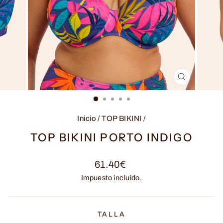
CERRAR
(ESC)
Inicio
/
TOP BIKINI
/
TOP BIKINI PORTO INDIGO
Precio
61.40€
habitual
Impuesto incluido.
TALLA