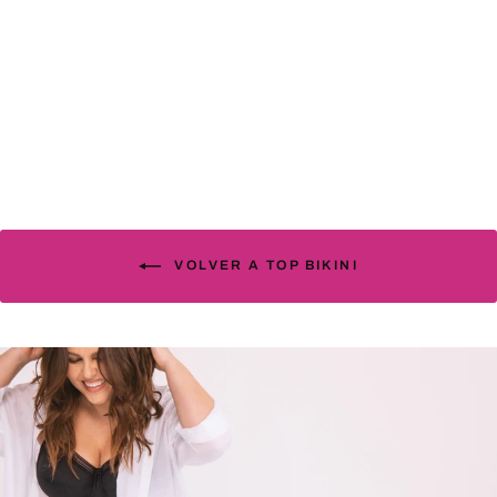
Top Bikini Delray turquesa
94.95€
VOLVER A TOP BIKINI