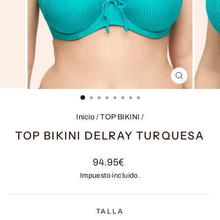
CERRAR
(ESC)
Inicio
/
TOP BIKINI
/
TOP BIKINI DELRAY TURQUESA
Precio
94.95€
habitual
Impuesto incluido.
TALLA