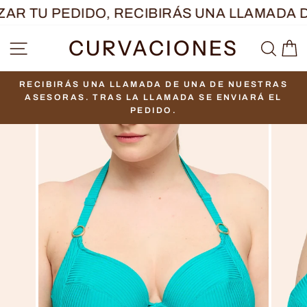
Ir
AR TU PEDIDO, RECIBIRÁS UNA LLAMADA D
directamente
CURVACIONES
NAVEGACIÓN
BUS
C
al
contenido
RECIBIRÁS UNA LLAMADA DE UNA DE NUESTRAS
diapositivas
ASESORAS. TRAS LA LLAMADA SE ENVIARÁ EL
pausa
PEDIDO.