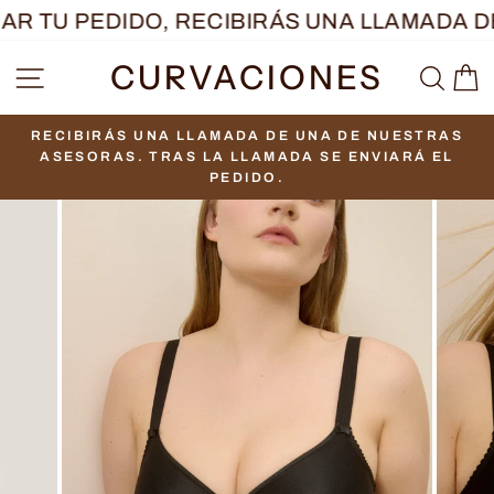
Ir
R TU PEDIDO, RECIBIRÁS UNA LLAMADA D
directamente
CURVACIONES
NAVEGACIÓN
BUS
C
al
contenido
RECIBIRÁS UNA LLAMADA DE UNA DE NUESTRAS
diapositivas
ASESORAS. TRAS LA LLAMADA SE ENVIARÁ EL
pausa
PEDIDO.