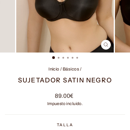
CERRAR
(ESC)
Inicio
/
Básicos
/
SUJETADOR SATIN NEGRO
Precio
89.00€
habitual
Impuesto incluido.
TALLA