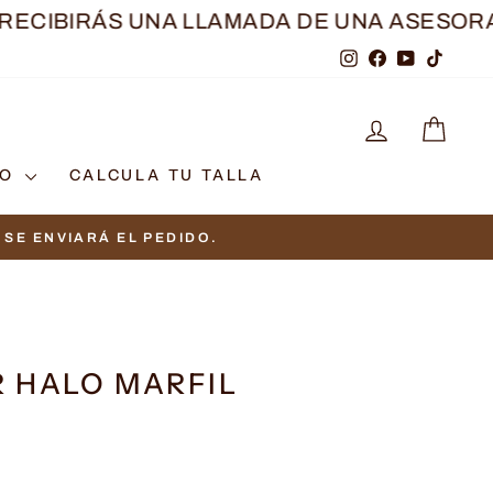
BIRÁS UNA LLAMADA DE UNA ASESORA
TRAS
Instagram
Facebook
YouTube
TikTo
INGRESAR
CAR
TO
CALCULA TU TALLA
SE ENVIARÁ EL PEDIDO.
 HALO MARFIL