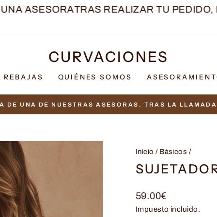
ASESORA
TRAS REALIZAR TU PEDIDO, RECI
CURVACIONES
REBAJAS
QUIÉNES SOMOS
ASESORAMIEN
A DE UNA DE NUESTRAS ASESORAS. TRAS LA LLAMADA 
diapositivas
pausa
Inicio
/
Básicos
/
SUJETADOR
Precio
59.00€
habitual
Impuesto incluido.