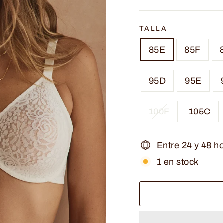
TALLA
85E
85F
95D
95E
100F
105C
Entre 24 y 48 h
1 en stock