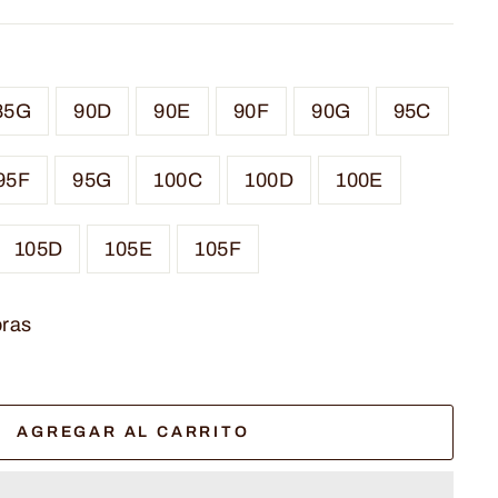
85G
90D
90E
90F
90G
95C
95F
95G
100C
100D
100E
105D
105E
105F
oras
AGREGAR AL CARRITO