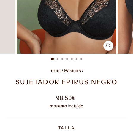
CERRAR
(ESC)
Inicio
/
Básicos
/
SUJETADOR EPIRUS NEGRO
Precio
98.50€
habitual
Impuesto incluido.
TALLA