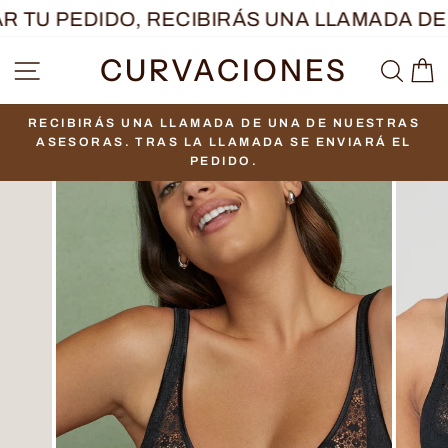
Ir
 TU PEDIDO, RECIBIRÁS UNA LLAMADA DE 
directamente
CURVACIONES
NAVEGACIÓN
BUS
C
al
contenido
RECIBIRÁS UNA LLAMADA DE UNA DE NUESTRAS
diapositivas
ASESORAS. TRAS LA LLAMADA SE ENVIARÁ EL
pausa
PEDIDO.