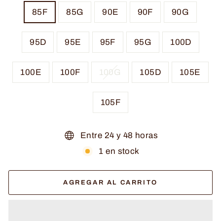
85F
85G
90E
90F
90G
95D
95E
95F
95G
100D
100E
100F
100G
105D
105E
105F
Entre 24 y 48 horas
1 en stock
AGREGAR AL CARRITO