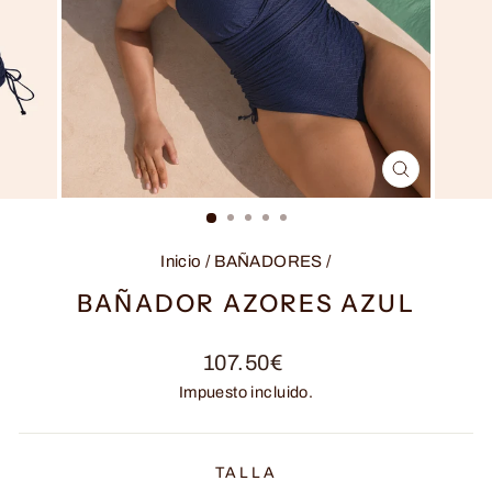
CERRAR
(ESC)
Inicio
/
BAÑADORES
/
BAÑADOR AZORES AZUL
Precio
107.50€
habitual
Impuesto incluido.
TALLA