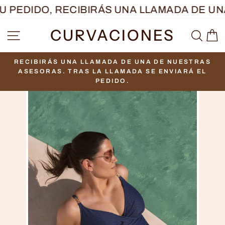
Ir
 PEDIDO, RECIBIRÁS UNA LLAMADA DE UNA
directamente
CURVACIONES
NAVEGACIÓN
BUS
C
al
contenido
RECIBIRÁS UNA LLAMADA DE UNA DE NUESTRAS
diapositivas
ASESORAS. TRAS LA LLAMADA SE ENVIARÁ EL
pausa
PEDIDO.