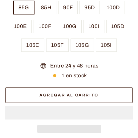
85G
85H
90F
95D
100D
100E
100F
100G
100I
105D
105E
105F
105G
105I
Entre 24 y 48 horas
1 en stock
AGREGAR AL CARRITO