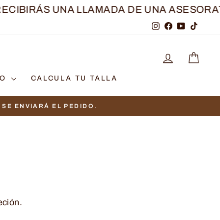
BIRÁS UNA LLAMADA DE UNA ASESORA
TRAS 
Instagram
Facebook
YouTube
TikTo
INGRESAR
CAR
TO
CALCULA TU TALLA
SE ENVIARÁ EL PEDIDO.
eción.