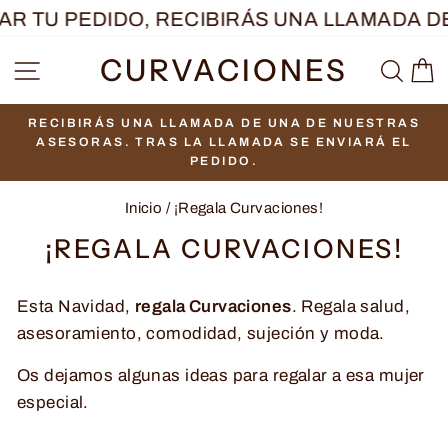
Ir
 TU PEDIDO, RECIBIRÁS UNA LLAMADA DE
directamente
CURVACIONES
NAVEGACIÓN
BUS
C
al
contenido
RECIBIRÁS UNA LLAMADA DE UNA DE NUESTRAS
diapositivas
ASESORAS. TRAS LA LLAMADA SE ENVIARÁ EL
pausa
PEDIDO.
Inicio
/
¡Regala Curvaciones!
¡REGALA CURVACIONES!
Esta Navidad,
regala Curvaciones
. Regala salud,
asesoramiento, comodidad, sujeción y moda.
Os dejamos algunas ideas para regalar a esa mujer
especial.