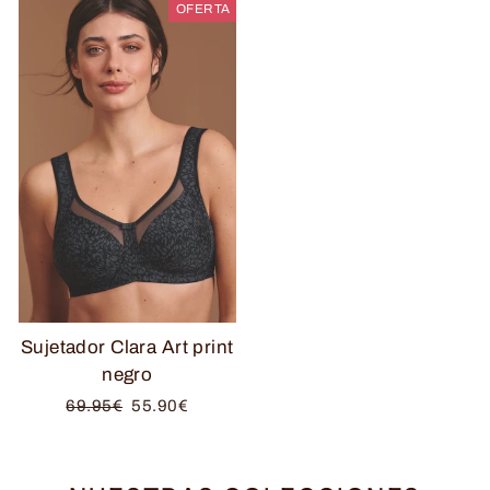
OFERTA
Sujetador Clara Art print
negro
Precio
Precio
69.95€
55.90€
habitual
de
oferta