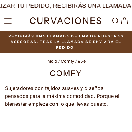
Ir
AR TU PEDIDO, RECIBIRÁS UNA LLAMADA 
directamente
CURVACIONES
NAVEGACIÓN
BUS
C
al
contenido
RECIBIRÁS UNA LLAMADA DE UNA DE NUESTRAS
diapositivas
ASESORAS. TRAS LA LLAMADA SE ENVIARÁ EL
pausa
PEDIDO.
Inicio
/
Comfy
/
95e
COMFY
Sujetadores con tejidos suaves y diseños
pensados para la máxima comodidad. Porque el
bienestar empieza con lo que llevas puesto.